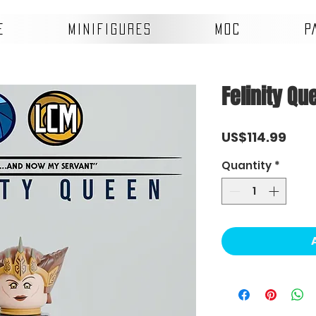
E
MINIFIGURES
MOC
P
Felinity Qu
Pric
US$114.99
Quantity
*