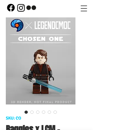
SKU: CO
Baggles x LCM -